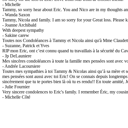
-
Michelle
Tammy, so sorry hear about Eric. You and Nico are in my thoughts a
-
Wanda Saxon
Tammy, Nicola and family. I am so sorry for your Great loss. Please 
-
Joanne Archibald
With deepest sympathy
-
Sakine carew
Toutes nos Condoléances à Tammy et Nicola ainsi qu'à Mme Claudette,
-
Suzanne, Patrick et Yves
RIP mon Eric, ont c’est connu quand tu travaillais à la sécurité du Cave
-
Jp DeLauniere
Mes sincères condoléances à toute la famille mes pensées sont avec v
-
Andrée Lacoursiere
Toutes mes sympathies à toi Tammy & Nicolas ainsi qu’à sa mère et son 
mes pensées sont aussi avec toi Eric! On se connais depuis longtemps s
sincèrement que tu te portes bien là où tu es rendu!! En toute amitié,
-
Julie Fournier
Very sincere condolences to Eric's family. I remember Éric, my cousin, 
-
Michelle Côté