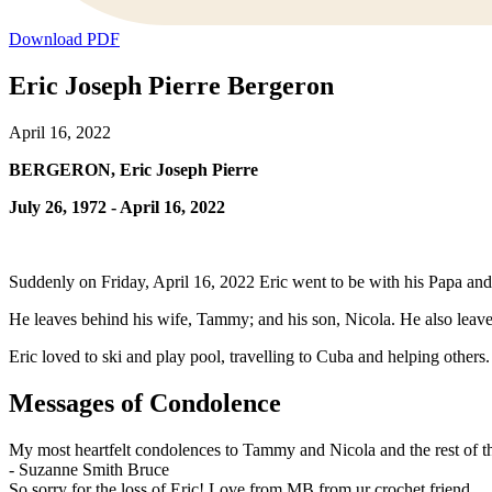
Download PDF
Eric Joseph Pierre Bergeron
April 16, 2022
BERGERON, Eric Joseph Pierre
July 26, 1972 - April 16, 2022
Suddenly on Friday, April 16, 2022 Eric went to be with his Papa 
He leaves behind his wife, Tammy; and his son, Nicola. He also leaves
Eric loved to ski and play pool, travelling to Cuba and helping others.
Messages of Condolence
My most heartfelt condolences to Tammy and Nicola and the rest of th
-
Suzanne Smith Bruce
So sorry for the loss of Eric! Love from MB from ur crochet friend.