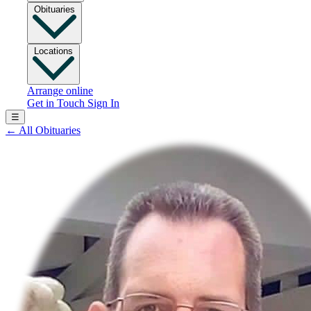
Obituaries
Locations
Arrange online
Get in Touch
Sign In
☰
←
All Obituaries