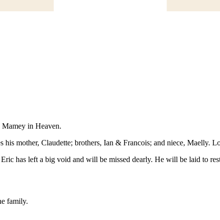
and Mamey in Heaven.
 his mother, Claudette; brothers, Ian & Francois; and niece, Maelly. L
 Eric has left a big void and will be missed dearly. He will be laid to r
e family.