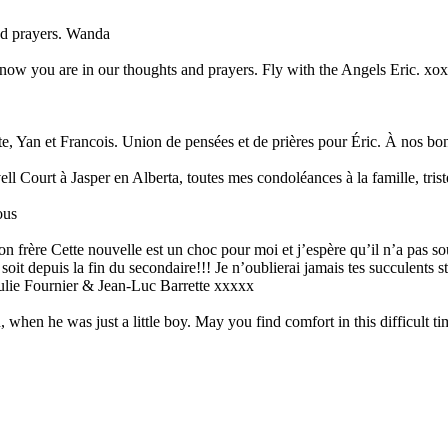
nd prayers. Wanda
know you are in our thoughts and prayers. Fly with the Angels Eric. xo
 Yan et Francois. Union de pensées et de prières pour Éric. À nos bon
ll Court à Jasper en Alberta, toutes mes condoléances à la famille, trist
ous
frère Cette nouvelle est un choc pour moi et j’espère qu’il n’a pas sou
oit depuis la fin du secondaire!!! Je n’oublierai jamais tes succulents 
 Julie Fournier & Jean-Luc Barrette xxxxx
when he was just a little boy. May you find comfort in this difficult ti